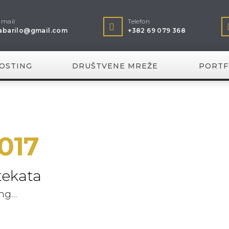
-mail
Telefon
abarilo@gmail.com
+382 69 079 368
OSTING
DRUŠTVENE MREŽE
PORTF
017
tekata
ing…