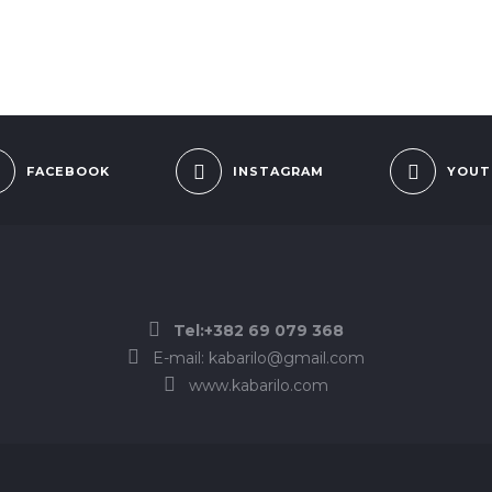
FACEBOOK
INSTAGRAM
YOUT
Tel:+382 69 079 368
E-mail: kabarilo@gmail.com
www.kabarilo.com