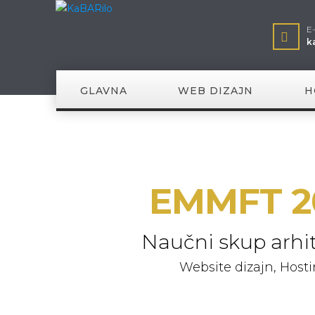
E
k
GLAVNA
WEB DIZAJN
H
EMMFT 2
Naučni skup arhi
Website dizajn, Host